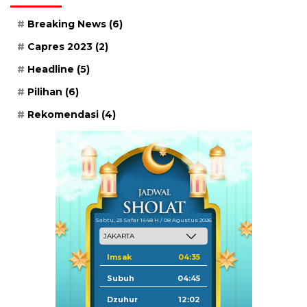
Breaking News
(6)
Capres 2023
(2)
Headline
(5)
Pilihan
(6)
Rekomendasi
(4)
Sabtu, 23 Safar 1448 H / 08 Agustus 2026
Imsak
04:35
Subuh
04:45
Dzuhur
12:02