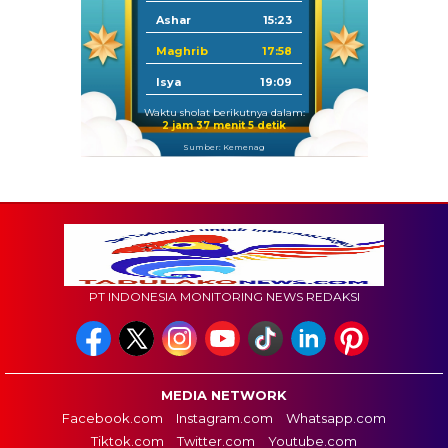
Ashar
15:23
Maghrib
17:58
Isya
19:09
Waktu sholat berikutnya dalam:
2 jam 37 menit 4 detik
Sumber: Kemenag
PT INDONESIA MONITORING NEWS REDAKSI
MEDIA NETWORK
Facebook.com
Instagram.com
Whatsapp.com
Tiktok.com
Twitter.com
Youtube.com