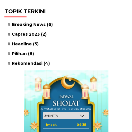
TOPIK TERKINI
Breaking News
(6)
Capres 2023
(2)
Headline
(5)
Pilihan
(6)
Rekomendasi
(4)
Jum'at, 22 Safar 1448 H / 07 Agustus 2026
Imsak
04:35