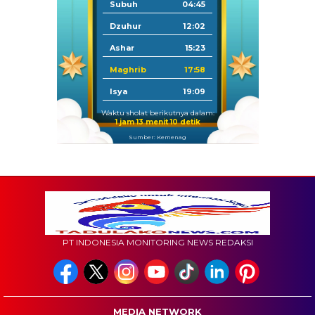
Subuh
04:45
Dzuhur
12:02
Ashar
15:23
Maghrib
17:58
Isya
19:09
Waktu sholat berikutnya dalam:
1 jam 13 menit 9 detik
Sumber: Kemenag
PT INDONESIA MONITORING NEWS REDAKSI
MEDIA NETWORK