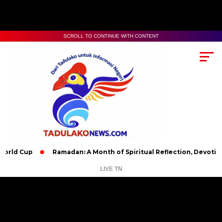
SCROLL TO CONTINUE WITH CONTENT
up
Ramadan: A Month of Spiritual Reflection, Devotion, and C
LIVE TN
Pemutar
Video