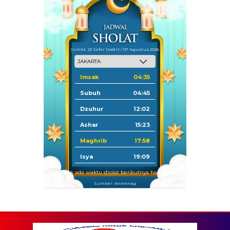
Jum'at, 22 Safar 1448 H / 07 Agustus 2026
Imsak
04:35
Subuh
04:45
Dzuhur
12:02
Ashar
15:23
Maghrib
17:58
Isya
19:09
Tidak ada waktu sholat berikutnya hari ini.
Sumber: Kemenag