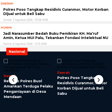
DAERAH
Polres Poso Tangkap Residivis Curanmor, Motor Korban
Dijual untuk Beli Sabu
Jumat, 7 Agustus 2026 - 07:06 WIB
AGAMA
Jadi Narasumber Bedah Buku Pemikiran KH. Ma’ruf
Amin, Ketua MUI Palu, Tekankan Fondasi Intelektual NU
Kamis, 6 Agustus 2026 - 11:15 WIB
Nasional
Daerah
‹
›
Daerah
Polres Poso Tangkap
Resmob Polres Buol
Residivis Curanmor, Motor
Amankan Terduga Pelaku
Korban Dijual untuk Beli
Penganiayaan di Desa
Sabu
Mendaan