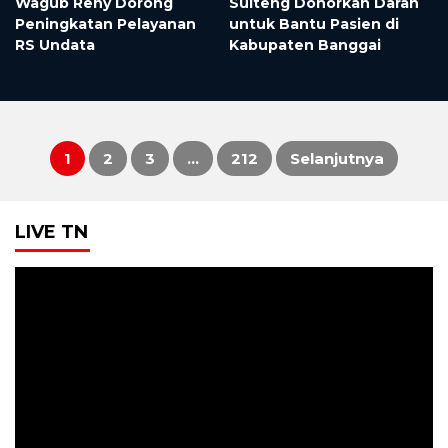
Wagub Reny Dorong
Sulteng Donorkan Darah
Peningkatan Pelayanan
untuk Bantu Pasien di
i
RS Undata
Kabupaten Banggai
1
2
3
…
212
Selanjutnya
Paginasi
LIVE TN
pos
Pemutar
Video