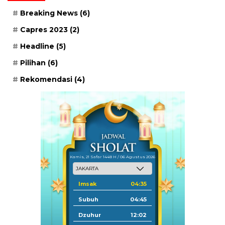
Breaking News
(6)
Capres 2023
(2)
Headline
(5)
Pilihan
(6)
Rekomendasi
(4)
Kamis, 21 Safar 1448 H / 06 Agustus 2026
Imsak
04:35
Subuh
04:45
Dzuhur
12:02