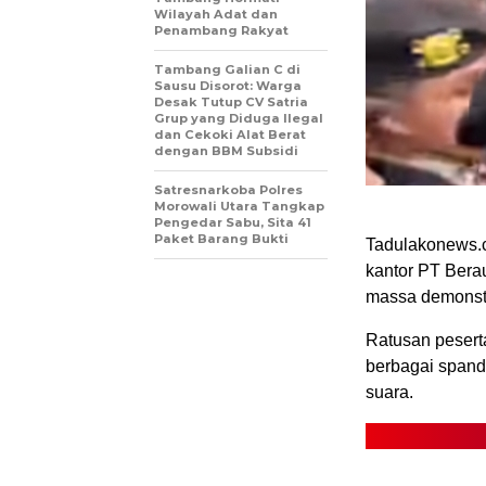
Wilayah Adat dan
Penambang Rakyat
Tambang Galian C di
Sausu Disorot: Warga
Desak Tutup CV Satria
Grup yang Diduga Ilegal
dan Cekoki Alat Berat
dengan BBM Subsidi
Satresnarkoba Polres
Morowali Utara Tangkap
Pengedar Sabu, Sita 41
Paket Barang Bukti
Tadulakonews.c
kantor PT Berau
massa demonstr
Ratusan pesert
berbagai spand
suara.