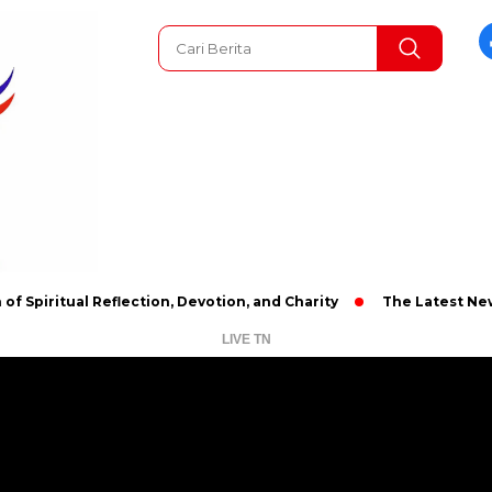
ual Reflection, Devotion, and Charity
The Latest News in R&B 
LIVE TN
Pemutar
Video