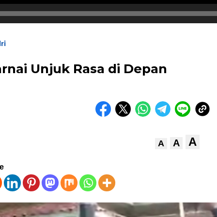
ri
rnai Unjuk Rasa di Depan
A
A
A
ve