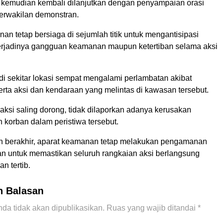
a kemudian kembali dilanjutkan dengan penyampaian orasi
perwakilan demonstran.
n tetap bersiaga di sejumlah titik untuk mengantisipasi
rjadinya gangguan keamanan maupun ketertiban selama aksi
s di sekitar lokasi sempat mengalami perlambatan akibat
rta aksi dan kendaraan yang melintas di kawasan tersebut.
aksi saling dorong, tidak dilaporkan adanya kerusakan
n korban dalam peristiwa tersebut.
n berakhir, aparat keamanan tetap melakukan pengamanan
 untuk memastikan seluruh rangkaian aksi berlangsung
n tertib.
n Balasan
da tidak akan dipublikasikan.
Ruas yang wajib ditandai
*