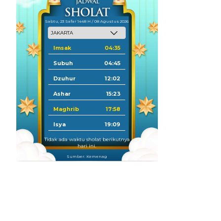
Sabtu, 23 Safar 1448 H / 08 Agustus 2026
Imsak
04:35
Subuh
04:45
Dzuhur
12:02
Ashar
15:23
Maghrib
17:58
Isya
19:09
Tidak ada waktu sholat berikutnya
hari ini.
Sumber: Kemenag