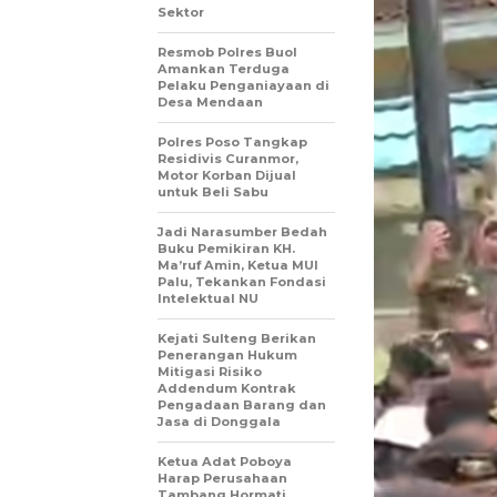
Sektor
Resmob Polres Buol
Amankan Terduga
Pelaku Penganiayaan di
Desa Mendaan
Polres Poso Tangkap
Residivis Curanmor,
Motor Korban Dijual
untuk Beli Sabu
Jadi Narasumber Bedah
Buku Pemikiran KH.
Ma’ruf Amin, Ketua MUI
Palu, Tekankan Fondasi
Intelektual NU
Kejati Sulteng Berikan
Penerangan Hukum
Mitigasi Risiko
Addendum Kontrak
Pengadaan Barang dan
Jasa di Donggala
Ketua Adat Poboya
Harap Perusahaan
Tambang Hormati