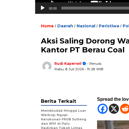
00:00
Home
Daerah
Nasional
Peristiwa
Pol
/
/
/
/
Aksi Saling Dorong Wa
Kantor PT Berau Coal
Rudi Kaperwil
- Penulis
Rabu, 8 Juli 2026
- 19:28 WIB
Spread the lo
Berita Terkait
Membludak Hingga Luar
Warkop, Ngopi
Kerukunan FKUB Sulteng
dan WVI di Palu
Hadirkan Tokoh Lintas