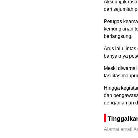
Aksi unjuk ras
dari sejumlah 
Petugas keamana
kemungkinan te
berlangsung.
Arus lalu linta
banyaknya pese
Meski diwarnai 
fasilitas maupu
Hingga kegiata
dan pengawasan
dengan aman da
Tinggalka
Alamat email An