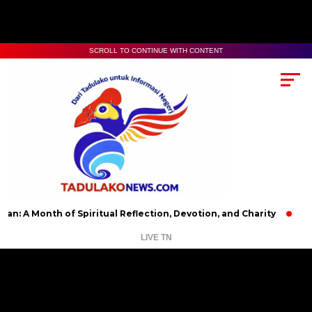
SCROLL TO CONTINUE WITH CONTENT
th of Spiritual Reflection, Devotion, and Charity
The Latest 
LIVE TN
Pemutar
Video