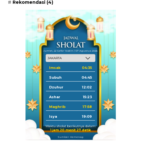
Rekomendasi
(4)
Jum'at, 22 Safar 1448 H / 07 Agustus 2026
Imsak
04:35
Subuh
04:45
Dzuhur
12:02
Ashar
15:23
Maghrib
17:58
Isya
19:09
Waktu sholat berikutnya dalam:
1 jam 20 menit 25 detik
Sumber: Kemenag