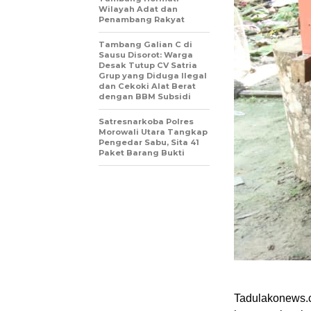
Wilayah Adat dan
Penambang Rakyat
Tambang Galian C di
Sausu Disorot: Warga
Desak Tutup CV Satria
Grup yang Diduga Ilegal
dan Cekoki Alat Berat
dengan BBM Subsidi
Satresnarkoba Polres
Morowali Utara Tangkap
Pengedar Sabu, Sita 41
Paket Barang Bukti
Tadulakonews.c