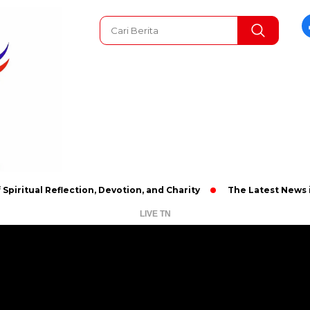
 Reflection, Devotion, and Charity
The Latest News in R&B Mu
LIVE TN
Pemutar
Video