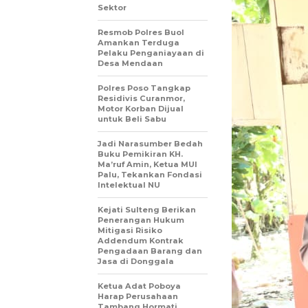
Sektor
Resmob Polres Buol
Amankan Terduga
Pelaku Penganiayaan di
Desa Mendaan
Polres Poso Tangkap
Residivis Curanmor,
Motor Korban Dijual
untuk Beli Sabu
Jadi Narasumber Bedah
Buku Pemikiran KH.
Ma’ruf Amin, Ketua MUI
Palu, Tekankan Fondasi
Intelektual NU
Kejati Sulteng Berikan
Penerangan Hukum
Mitigasi Risiko
Addendum Kontrak
Pengadaan Barang dan
Jasa di Donggala
Ketua Adat Poboya
Harap Perusahaan
Tambang Hormati