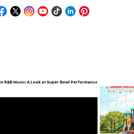
sic: A Look at Super Bowl Performances, New Albums, Rising Stars