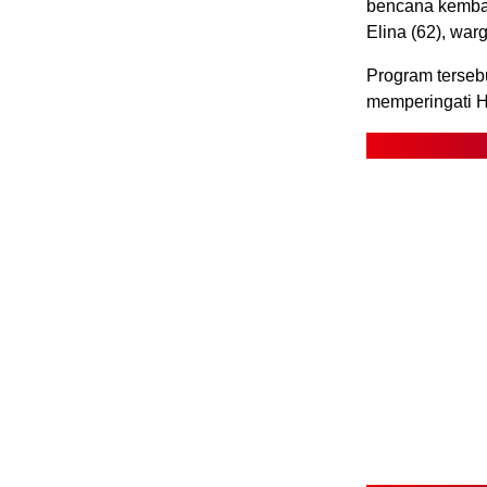
bencana kembal
Elina (62), wa
Program tersebu
memperingati H