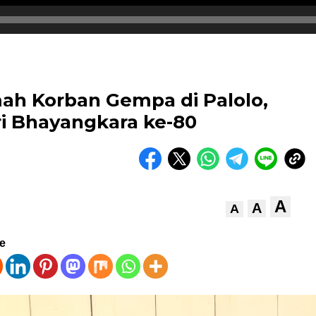
mah Korban Gempa di Palolo,
i Bhayangkara ke-80
A
A
A
ve