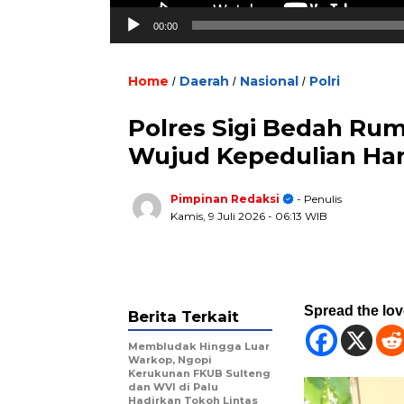
00:00
Home
Daerah
Nasional
Polri
/
/
/
Polres Sigi Bedah Ru
Wujud Kepedulian Har
Pimpinan Redaksi
- Penulis
Kamis, 9 Juli 2026
- 06:13 WIB
Spread the lo
Berita Terkait
Membludak Hingga Luar
Warkop, Ngopi
Kerukunan FKUB Sulteng
dan WVI di Palu
Hadirkan Tokoh Lintas