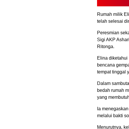
Rumah milik El
telah selesai d
Peresmian seka
Sigi AKP Ashar
Ritonga.
Elina diketahu
bencana gempa
tempat tinggal 
Dalam sambuta
bedah rumah me
yang membutuh
Ia menegaskan 
melalui bakti s
Menurutnya, ke