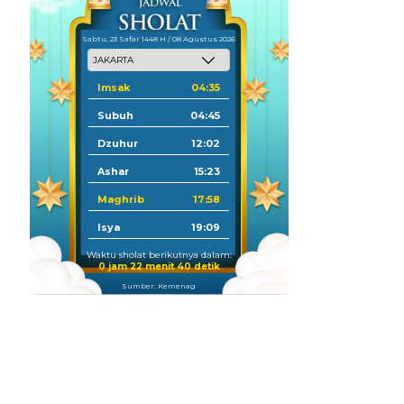
Sabtu, 23 Safar 1448 H / 08 Agustus 2026
Imsak
04:35
Subuh
04:45
Dzuhur
12:02
Ashar
15:23
Maghrib
17:58
Isya
19:09
Waktu sholat berikutnya dalam:
0 jam 22 menit 39 detik
Sumber: Kemenag