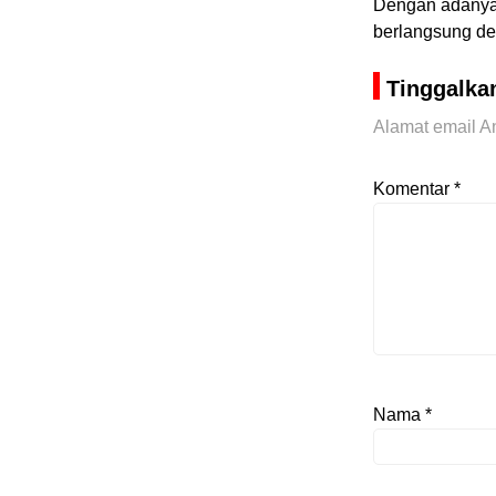
Dengan adanya s
berlangsung de
Tinggalka
Alamat email An
Komentar
*
Nama
*