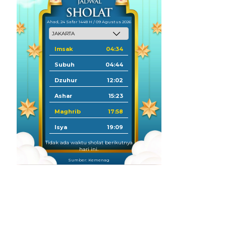
Ahad, 24 Safar 1448 H / 09 Agustus 2026
Imsak
04:34
Subuh
04:44
Dzuhur
12:02
Ashar
15:23
Maghrib
17:58
Isya
19:09
Tidak ada waktu sholat berikutnya
hari ini.
Sumber: Kemenag