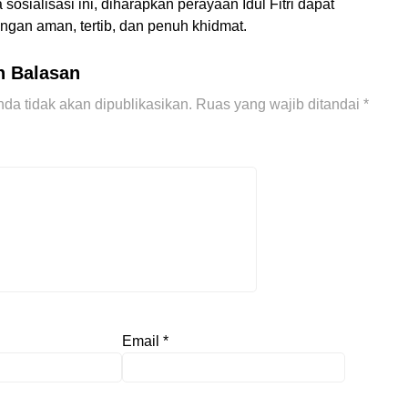
osialisasi ini, diharapkan perayaan Idul Fitri dapat
ngan aman, tertib, dan penuh khidmat.
n Balasan
da tidak akan dipublikasikan.
Ruas yang wajib ditandai
*
Email
*