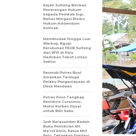
Kejati Sulteng Berikan
Penerangan Hukum
kepada Pemkab Sigi,
Bahas Mitigasi Risiko
Hukum Addendum
Kontrak
Membludak Hingga Luar
Warkop, Ngopi
Kerukunan FKUB Sulteng
dan WVI di Palu
Hadirkan Tokoh Lintas
Sektor
Resmob Polres Buol
Amankan Terduga
Pelaku Penganiayaan di
Desa Mendaan
Polres Poso Tangkap
Residivis Curanmor,
Motor Korban Dijual
untuk Beli Sabu
Jadi Narasumber Bedah
Buku Pemikiran KH.
Ma’ruf Amin, Ketua MUI
Palu, Tekankan Fondasi