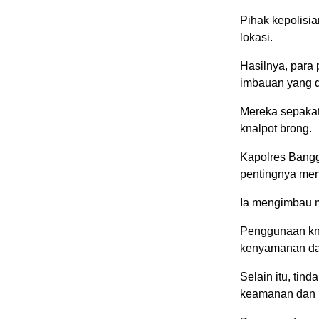
Pihak kepolisi
lokasi.
Hasilnya, para
imbauan yang d
Mereka sepakat
knalpot brong.
Kapolres Bang
pentingnya menj
Ia mengimbau ma
Penggunaan kna
kenyamanan d
Selain itu, tin
keamanan dan k