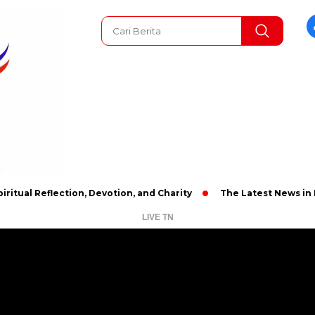
eflection, Devotion, and Charity
The Latest News in R&B Musi
LIVE TN
Pemutar
Video