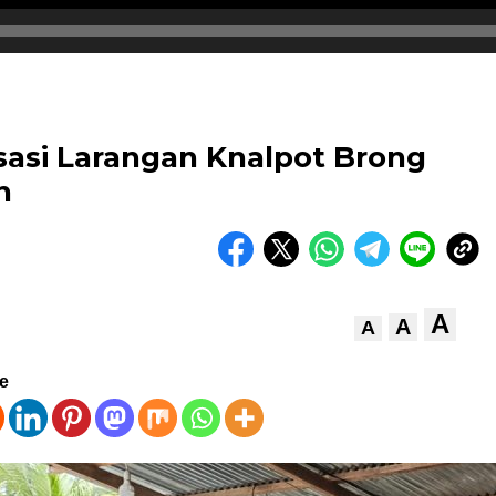
isasi Larangan Knalpot Brong
n
A
A
A
ve