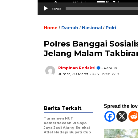
00:00
Home
Daerah
Nasional
Polri
/
/
/
Polres Banggai Sosial
Jelang Malam Takbira
Pimpinan Redaksi
- Penulis
Jumat, 20 Maret 2026
- 19:58 WIB
Spread the lo
Berita Terkait
Turnamen HUT
Kemerdekaan RI Soyo
Jaya Jadi Ajang Seleksi
Atlet Hadapi Bupati Cup