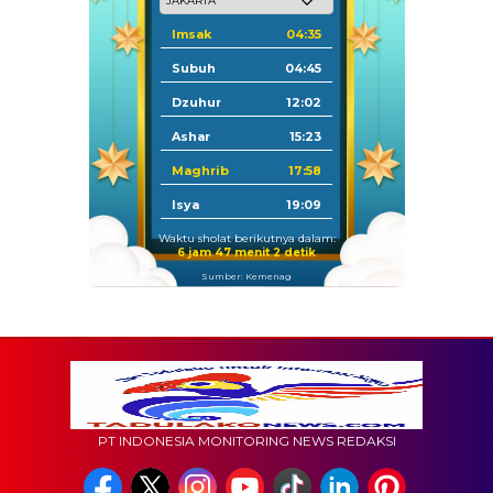
Imsak
04:35
Subuh
04:45
Dzuhur
12:02
Ashar
15:23
Maghrib
17:58
Isya
19:09
Waktu sholat berikutnya dalam:
6 jam 47 menit 1 detik
Sumber: Kemenag
PT INDONESIA MONITORING NEWS REDAKSI