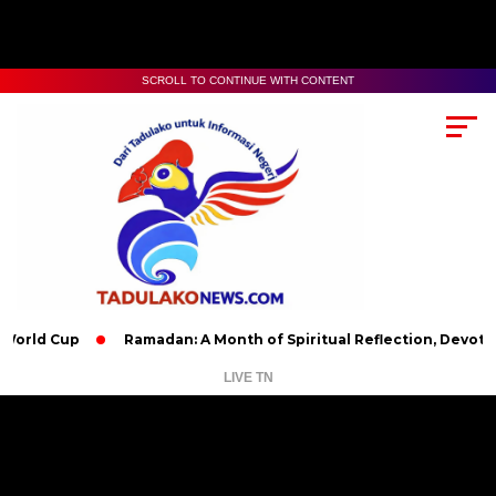
SCROLL TO CONTINUE WITH CONTENT
up
Ramadan: A Month of Spiritual Reflection, Devotion, and C
LIVE TN
Pemutar
Video