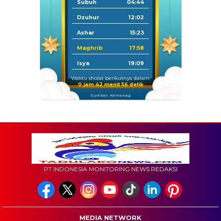
Subuh
04:44
Dzuhur
12:02
Ashar
15:23
Maghrib
17:58
Isya
19:09
Waktu sholat berikutnya dalam:
0 jam 42 menit 55 detik
Sumber: Kemenag
PT INDONESIA MONITORING NEWS REDAKSI
MEDIA NETWORK