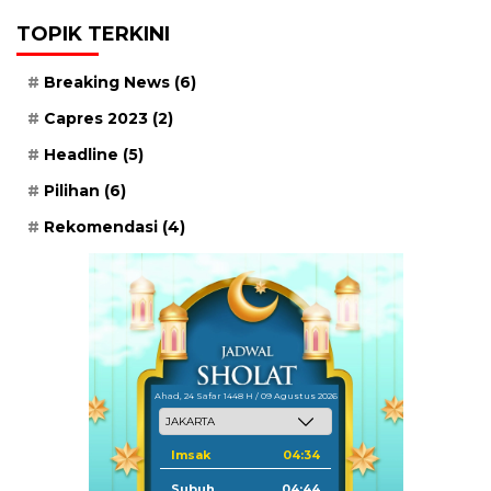
TOPIK TERKINI
Breaking News
(6)
Capres 2023
(2)
Headline
(5)
Pilihan
(6)
Rekomendasi
(4)
Ahad, 24 Safar 1448 H / 09 Agustus 2026
Imsak
04:34
Subuh
04:44