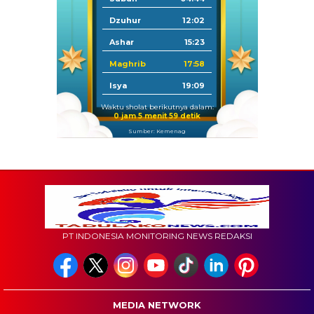
Dzuhur
12:02
Ashar
15:23
Maghrib
17:58
Isya
19:09
Waktu sholat berikutnya dalam:
0 jam 5 menit 58 detik
Sumber: Kemenag
PT INDONESIA MONITORING NEWS REDAKSI
MEDIA NETWORK