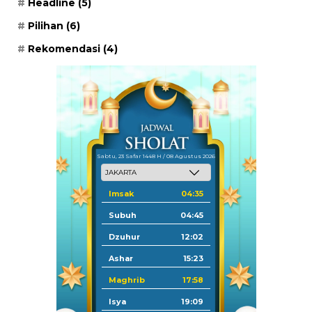
Headline
(5)
Pilihan
(6)
Rekomendasi
(4)
Sabtu, 23 Safar 1448 H / 08 Agustus 2026
Imsak
04:35
Subuh
04:45
Dzuhur
12:02
Ashar
15:23
Maghrib
17:58
Isya
19:09