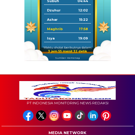
Subuh
04:44
Dzuhur
12:02
Ashar
15:22
Maghrib
17:58
Isya
19:09
Waktu sholat berikutnya dalam:
3 jam 55 menit 31 detik
Sumber: Kemenag
PT INDONESIA MONITORING NEWS REDAKSI
MEDIA NETWORK