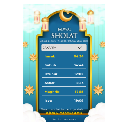
Ahad, 24 Safar 1448 H / 09 Agustus 2026
Imsak
04:34
Subuh
04:44
Dzuhur
12:02
Ashar
15:23
Maghrib
17:58
Isya
19:09
Waktu sholat berikutnya dalam:
0 jam 12 menit 51 detik
Sumber: Kemenag