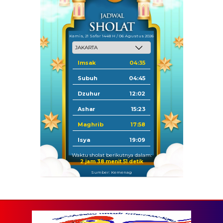
Kamis, 21 Safar 1448 H / 06 Agustus 2026
Imsak
04:35
Subuh
04:45
Dzuhur
12:02
Ashar
15:23
Maghrib
17:58
Isya
19:09
Waktu sholat berikutnya dalam:
2 jam 38 menit 50 detik
Sumber: Kemenag