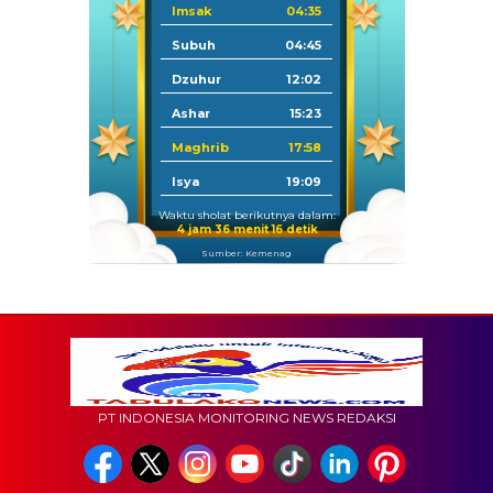
Imsak
04:35
Subuh
04:45
Dzuhur
12:02
Ashar
15:23
Maghrib
17:58
Isya
19:09
Waktu sholat berikutnya dalam:
4 jam 36 menit 15 detik
Sumber: Kemenag
PT INDONESIA MONITORING NEWS REDAKSI