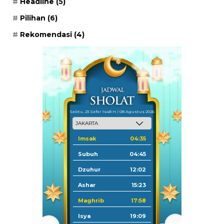
Headline
(5)
Pilihan
(6)
Rekomendasi
(4)
Sabtu, 23 Safar 1448 H / 08 Agustus 2026
Imsak
04:35
Subuh
04:45
Dzuhur
12:02
Ashar
15:23
Maghrib
17:58
Isya
19:09