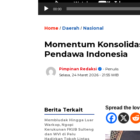
00:00
Home
Daerah
Nasional
/
/
Momentum Konsolidasi
Pendawa Indones
Pimpinan Redaksi
- Penulis
Selasa, 24 Maret 2026
- 21:55 WIB
Spread the lo
Berita Terkait
Membludak Hingga Luar
Warkop, Ngopi
Kerukunan FKUB Sulteng
dan WVI di Palu
Hadirkan Tokoh Lintas