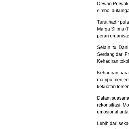
Dewan Perwakil
simbol dukungan
Turut hadir pu
Marga Silima (
peran organisas
Selain itu, Da
Serdang dari Fr
Kehadiran tokoh
Kehadiran para
mampu menjemba
kekuatan tersen
Dalam suasana 
rekonsiliasi. 
emosional anta
Lebih dari seka