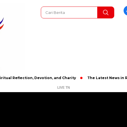
flection, Devotion, and Charity
The Latest News in R&B Music
LIVE TN
Pemutar
Video