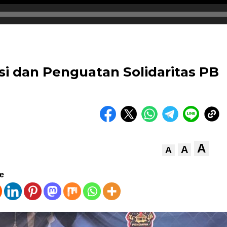
 dan Penguatan Solidaritas PB
ia
A
A
A
ve