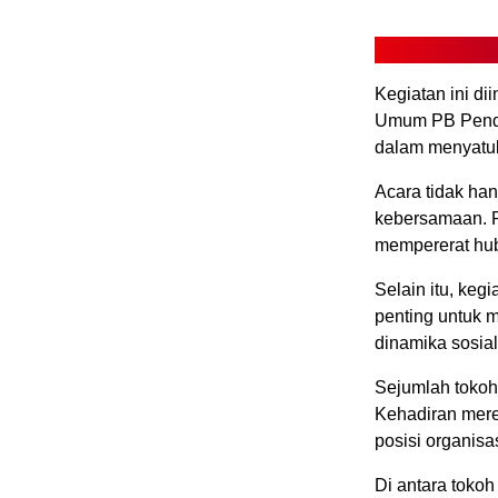
Kegiatan ini dii
Umum PB Penda
dalam menyatuk
Acara tidak han
kebersamaan. P
mempererat hu
Selain itu, kegi
penting untuk m
dinamika sosia
Sejumlah tokoh 
Kehadiran mere
posisi organisas
Di antara toko