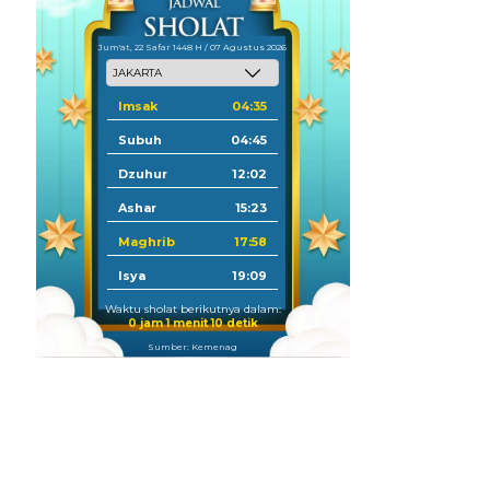
Jum'at, 22 Safar 1448 H / 07 Agustus 2026
Imsak
04:35
Subuh
04:45
Dzuhur
12:02
Ashar
15:23
Maghrib
17:58
Isya
19:09
Waktu sholat berikutnya dalam:
0 jam 1 menit 9 detik
Sumber: Kemenag