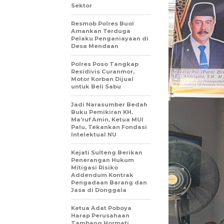
Sektor
Resmob Polres Buol
Amankan Terduga
Pelaku Penganiayaan di
Desa Mendaan
Polres Poso Tangkap
Residivis Curanmor,
Motor Korban Dijual
untuk Beli Sabu
Jadi Narasumber Bedah
Buku Pemikiran KH.
Ma’ruf Amin, Ketua MUI
Palu, Tekankan Fondasi
Intelektual NU
Kejati Sulteng Berikan
Penerangan Hukum
Mitigasi Risiko
Addendum Kontrak
Pengadaan Barang dan
Jasa di Donggala
Ketua Adat Poboya
Harap Perusahaan
Tambang Hormati