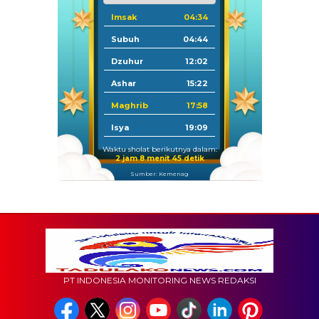
Imsak
04:34
Subuh
04:44
Dzuhur
12:02
Ashar
15:22
Maghrib
17:58
Isya
19:09
Waktu sholat berikutnya dalam:
2 jam 8 menit 43 detik
Sumber: Kemenag
PT INDONESIA MONITORING NEWS REDAKSI