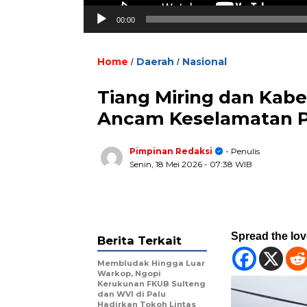
00:00
Home
Daerah
Nasional
/
/
Tiang Miring dan Kabe
Ancam Keselamatan P
Pimpinan Redaksi
- Penulis
Senin, 18 Mei 2026
- 07:38 WIB
Spread the lo
Berita Terkait
Membludak Hingga Luar
Warkop, Ngopi
Kerukunan FKUB Sulteng
dan WVI di Palu
Hadirkan Tokoh Lintas