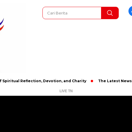
l Reflection, Devotion, and Charity
The Latest News in R&B Mu
LIVE TN
Pemutar
Video