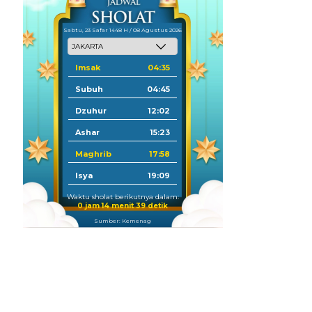
Sabtu, 23 Safar 1448 H / 08 Agustus 2026
Imsak
04:35
Subuh
04:45
Dzuhur
12:02
Ashar
15:23
Maghrib
17:58
Isya
19:09
Waktu sholat berikutnya dalam:
0 jam 14 menit 37 detik
Sumber: Kemenag