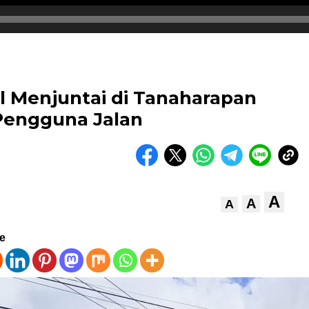
l Menjuntai di Tanaharapan
engguna Jalan
A
A
A
ve