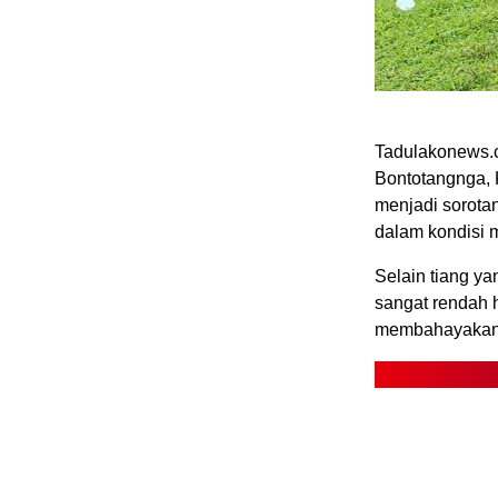
Tadulakonews.c
Bontotangnga, 
menjadi sorotan
dalam kondisi m
Selain tiang ya
sangat rendah h
membahayakan m