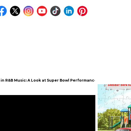
sic: A Look at Super Bowl Performances, New Albums, Rising Stars