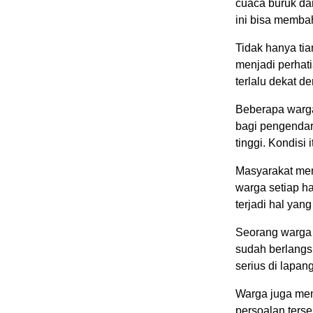
cuaca buruk da
ini bisa memba
Tidak hanya tia
menjadi perhat
terlalu dekat 
Beberapa warga
bagi pengenda
tinggi. Kondisi
Masyarakat meny
warga setiap ha
terjadi hal yang
Seorang warga
sudah berlangs
serius di lapan
Warga juga men
persoalan ters