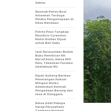
Sektor
Resmob Polres Buol
Amankan Terduga
Pelaku Penganiayaan di
Desa Mendaan
Polres Poso Tangkap
Residivis Curanmor,
Motor Korban Dijual
untuk Beli Sabu
Jadi Narasumber Bedah
Buku Pemikiran KH.
Ma’ruf Amin, Ketua MUI
Palu, Tekankan Fondasi
Intelektual NU
Kejati Sulteng Berikan
Penerangan Hukum
Mitigasi Risiko
Addendum Kontrak
Pengadaan Barang dan
Jasa di Donggala
Ketua Adat Poboya
Harap Perusahaan
Tambang Hormati