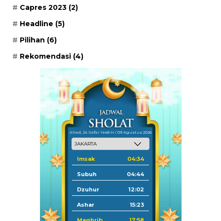
Capres 2023
(2)
Headline
(5)
Pilihan
(6)
Rekomendasi
(4)
Ahad, 24 Safar 1448 H / 09 Agustus 2026
Imsak
04:34
Subuh
04:44
Dzuhur
12:02
Ashar
15:23
Maghrib
17:58