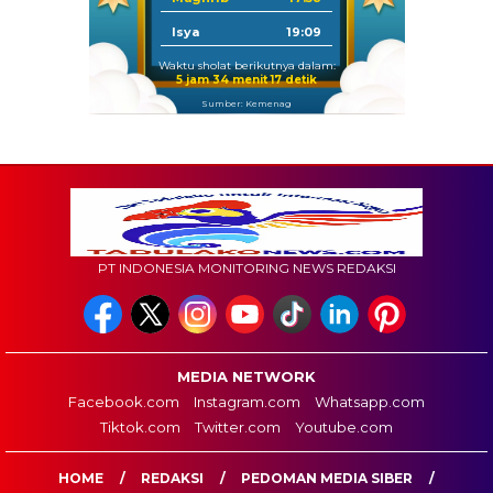
Isya
19:09
Waktu sholat berikutnya dalam:
5 jam 34 menit 16 detik
Sumber: Kemenag
PT INDONESIA MONITORING NEWS REDAKSI
MEDIA NETWORK
Facebook.com
Instagram.com
Whatsapp.com
Tiktok.com
Twitter.com
Youtube.com
HOME
REDAKSI
PEDOMAN MEDIA SIBER