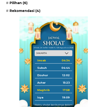
Pilihan
(6)
Rekomendasi
(4)
Ahad, 24 Safar 1448 H / 09 Agustus 2026
Imsak
04:34
Subuh
04:44
Dzuhur
12:02
Ashar
15:23
Maghrib
17:58
Isya
19:09
Waktu sholat berikutnya dalam: