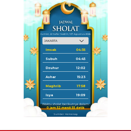
Jum'at, 22 Safar 1448 H / 07 Agustus 2026
Imsak
04:35
Subuh
04:45
Dzuhur
12:02
Ashar
15:23
Maghrib
17:58
Isya
19:09
Waktu sholat berikutnya dalam:
0 jam 52 menit 54 detik
Sumber: Kemenag