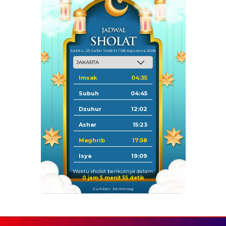
Sabtu, 23 Safar 1448 H / 08 Agustus 2026
Imsak
04:35
Subuh
04:45
Dzuhur
12:02
Ashar
15:23
Maghrib
17:58
Isya
19:09
Waktu sholat berikutnya dalam:
0 jam 5 menit 54 detik
Sumber: Kemenag