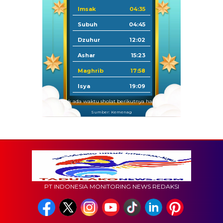
Imsak
04:35
Subuh
04:45
Dzuhur
12:02
Ashar
15:23
Maghrib
17:58
Isya
19:09
Tidak ada waktu sholat berikutnya hari ini.
Sumber: Kemenag
PT INDONESIA MONITORING NEWS REDAKSI