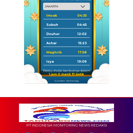
Imsak
04:35
Subuh
04:45
Dzuhur
12:02
Ashar
15:23
Maghrib
17:58
Isya
19:09
Waktu sholat berikutnya dalam:
1 jam 0 menit 30 detik
Sumber: Kemenag
PT INDONESIA MONITORING NEWS REDAKSI