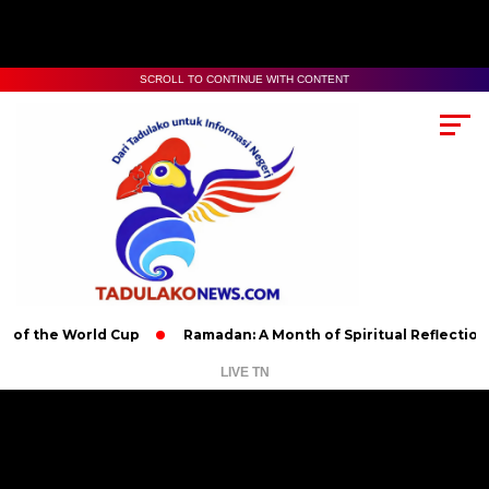
SCROLL TO CONTINUE WITH CONTENT
e World Cup
Ramadan: A Month of Spiritual Reflection, Devotio
LIVE TN
Pemutar
Video