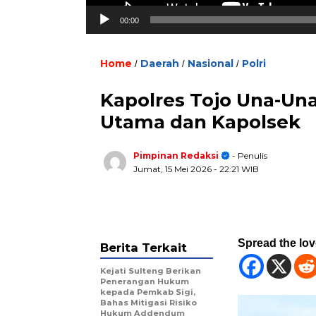
00:00
Home
Daerah
Nasional
Polri
/
/
/
Kapolres Tojo Una-Una 
Utama dan Kapolsek
Pimpinan Redaksi
- Penulis
Jumat, 15 Mei 2026
- 22:21 WIB
Spread the lo
Berita Terkait
Kejati Sulteng Berikan
Penerangan Hukum
kepada Pemkab Sigi,
Bahas Mitigasi Risiko
Hukum Addendum