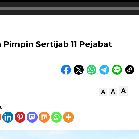
Pimpin Sertijab 11 Pejabat
A
A
A
ve