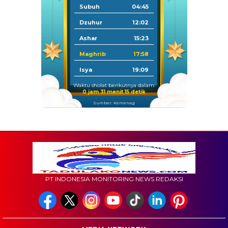
Subuh
04:45
Dzuhur
12:02
Ashar
15:23
Maghrib
17:58
Isya
19:09
Waktu sholat berikutnya dalam:
0 jam 31 menit 14 detik
Sumber: Kemenag
PT INDONESIA MONITORING NEWS REDAKSI