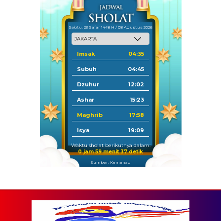
Sabtu, 23 Safar 1448 H / 08 Agustus 2026
Imsak
04:35
Subuh
04:45
Dzuhur
12:02
Ashar
15:23
Maghrib
17:58
Isya
19:09
Waktu sholat berikutnya dalam:
0 jam 59 menit 36 detik
Sumber: Kemenag