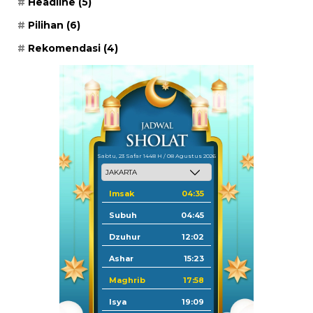
Headline
(5)
Pilihan
(6)
Rekomendasi
(4)
Sabtu, 23 Safar 1448 H / 08 Agustus 2026
Imsak
04:35
Subuh
04:45
Dzuhur
12:02
Ashar
15:23
Maghrib
17:58
Isya
19:09