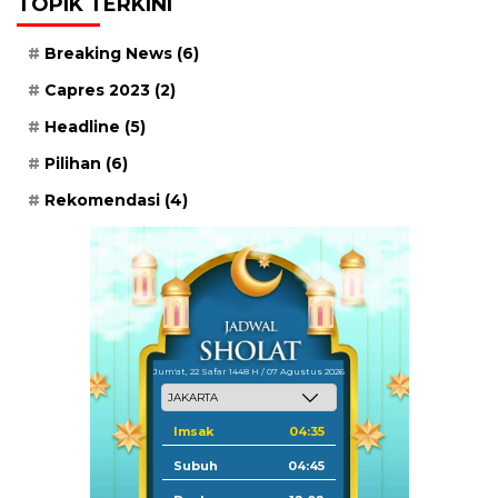
TOPIK TERKINI
Breaking News
(6)
Capres 2023
(2)
Headline
(5)
Pilihan
(6)
Rekomendasi
(4)
Jum'at, 22 Safar 1448 H / 07 Agustus 2026
Imsak
04:35
Subuh
04:45