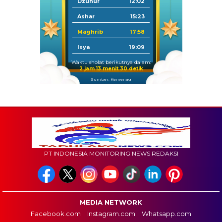
Dzuhur
12:02
Ashar
15:23
Maghrib
17:58
Isya
19:09
Waktu sholat berikutnya dalam:
2 jam 13 menit 30 detik
Sumber: Kemenag
PT INDONESIA MONITORING NEWS REDAKSI
MEDIA NETWORK
Facebook.com
Instagram.com
Whatsapp.com