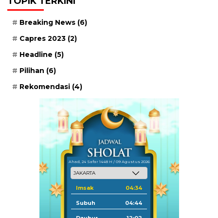
TOPIK TERKINI
Breaking News
(6)
Capres 2023
(2)
Headline
(5)
Pilihan
(6)
Rekomendasi
(4)
Ahad, 24 Safar 1448 H / 09 Agustus 2026
Imsak
04:34
Subuh
04:44