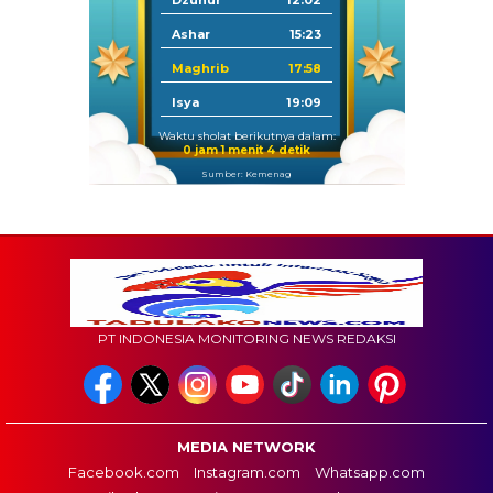
Dzuhur
12:02
Ashar
15:23
Maghrib
17:58
Isya
19:09
Waktu sholat berikutnya dalam:
0 jam 1 menit 2 detik
Sumber: Kemenag
PT INDONESIA MONITORING NEWS REDAKSI
MEDIA NETWORK
Facebook.com
Instagram.com
Whatsapp.com