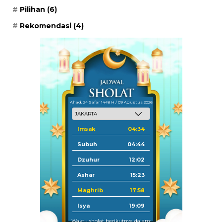
Pilihan
(6)
Rekomendasi
(4)
Ahad, 24 Safar 1448 H / 09 Agustus 2026
Imsak
04:34
Subuh
04:44
Dzuhur
12:02
Ashar
15:23
Maghrib
17:58
Isya
19:09
Waktu sholat berikutnya dalam: