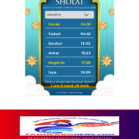
Kamis, 21 Safar 1448 H / 06 Agustus 2026
Imsak
04:35
Subuh
04:45
Dzuhur
12:02
Ashar
15:23
Maghrib
17:58
Isya
19:09
Waktu sholat berikutnya dalam:
2 jam 11 menit 46 detik
Sumber: Kemenag
PT INDONESIA MONITORING NEWS REDAKSI