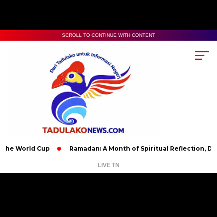
SCROLL TO CONTINUE WITH CONTENT
ld Cup
Ramadan: A Month of Spiritual Reflection, Devotion, a
LIVE TN
Pemutar
Video