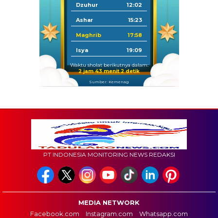
Dzuhur
12:02
Ashar
15:23
Maghrib
17:58
Isya
19:09
Waktu sholat berikutnya dalam:
2 jam 43 menit 1 detik
Sumber: Kemenag
PT INDONESIA MONITORING NEWS REDAKSI
MEDIA NETWORK
Facebook.com
Instagram.com
Whatsapp.com