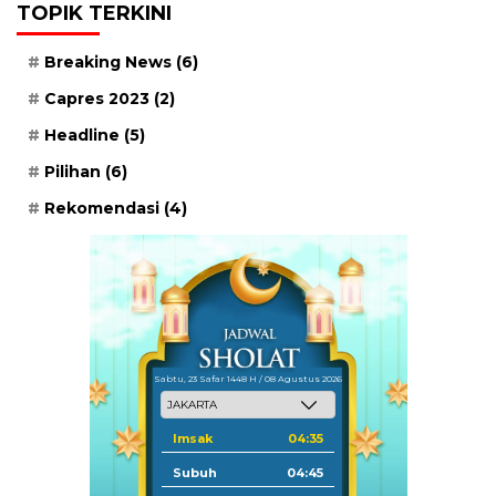
TOPIK TERKINI
Breaking News
(6)
Capres 2023
(2)
Headline
(5)
Pilihan
(6)
Rekomendasi
(4)
Sabtu, 23 Safar 1448 H / 08 Agustus 2026
Imsak
04:35
Subuh
04:45