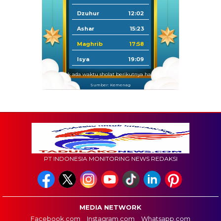
Dzuhur
12:02
Ashar
15:23
Maghrib
17:58
Isya
19:09
Tidak ada waktu sholat berikutnya hari ini.
Sumber: Kemenag
PT INDONESIA MONITORING NEWS REDAKSI
MEDIA NETWORK
Facebook.com
Instagram.com
Whatsapp.com