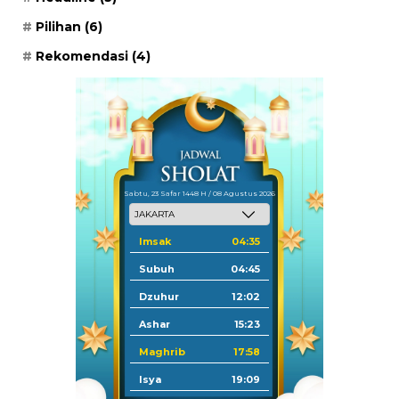
Pilihan
(6)
Rekomendasi
(4)
Sabtu, 23 Safar 1448 H / 08 Agustus 2026
Imsak
04:35
Subuh
04:45
Dzuhur
12:02
Ashar
15:23
Maghrib
17:58
Isya
19:09