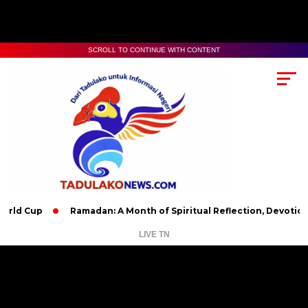
SCROLL TO CONTINUE WITH CONTENT
p
Ramadan: A Month of Spiritual Reflection, Devotion, and Cha
LIVE TN
Pemutar
Video