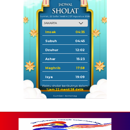
Jum'at, 22 Safar 1448 H / 07 Agustus 2026
Imsak
04:35
Subuh
04:45
Dzuhur
12:02
Ashar
15:23
Maghrib
17:58
Isya
19:09
Waktu sholat berikutnya dalam:
1 jam 22 menit 57 detik
Sumber: Kemenag