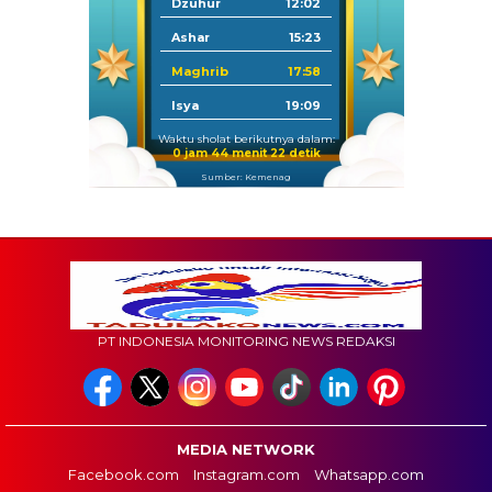
Dzuhur
12:02
Ashar
15:23
Maghrib
17:58
Isya
19:09
Waktu sholat berikutnya dalam:
0 jam 44 menit 21 detik
Sumber: Kemenag
PT INDONESIA MONITORING NEWS REDAKSI
MEDIA NETWORK
Facebook.com
Instagram.com
Whatsapp.com