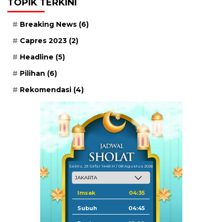
TOPIK TERKINI
Breaking News
(6)
Capres 2023
(2)
Headline
(5)
Pilihan
(6)
Rekomendasi
(4)
Sabtu, 23 Safar 1448 H / 08 Agustus 2026
Imsak
04:35
Subuh
04:45