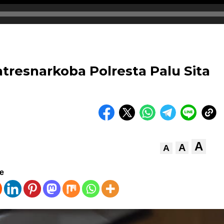
atresnarkoba Polresta Palu Sita
A
A
A
ve