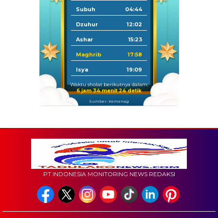
Subuh
04:44
Dzuhur
12:02
Ashar
15:23
Maghrib
17:58
Isya
19:09
Waktu sholat berikutnya dalam:
6 jam 34 menit 23 detik
Sumber: Kemenag
PT INDONESIA MONITORING NEWS REDAKSI