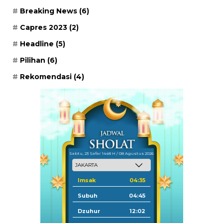
Breaking News
(6)
Capres 2023
(2)
Headline
(5)
Pilihan
(6)
Rekomendasi
(4)
Sabtu, 23 Safar 1448 H / 08 Agustus 2026
Imsak
04:35
Subuh
04:45
Dzuhur
12:02