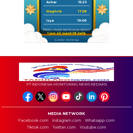
Ashar
15:23
Maghrib
17:58
Isya
19:09
Waktu sholat berikutnya dalam:
1 jam 40 menit 57 detik
Sumber: Kemenag
PT INDONESIA MONITORING NEWS REDAKSI
MEDIA NETWORK
Facebook.com
Instagram.com
Whatsapp.com
Tiktok.com
Twitter.com
Youtube.com