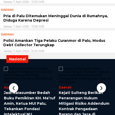
Selasa, 7 April 2026 - 13:33 WIB
DAERAH
Pria di Palu Ditemukan Meninggal Dunia di Rumahnya,
Diduga Karena Depresi
Selasa, 7 April 2026 - 13:28 WIB
DAERAH
Polisi Amankan Tiga Pelaku Curanmor di Palu, Modus
Debt Collector Terungkap
Selasa, 7 April 2026 - 12:53 WIB
Nasional
‹
›
Agama
Daerah
Jadi Narasumber Bedah
Kejati Sulteng Berikan
Buku Pemikiran KH. Ma’ruf
Penerangan Hukum
Amin, Ketua MUI Palu,
Mitigasi Risiko Addendum
Tekankan Fondasi
Kontrak Pengadaan
Intelektual NU
Barang dan Jasa di