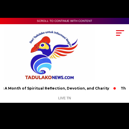
SCROLL TO CONTINUE WITH CONTENT
 Month of Spiritual Reflection, Devotion, and Charity
The La
LIVE TN
Pemutar
Video