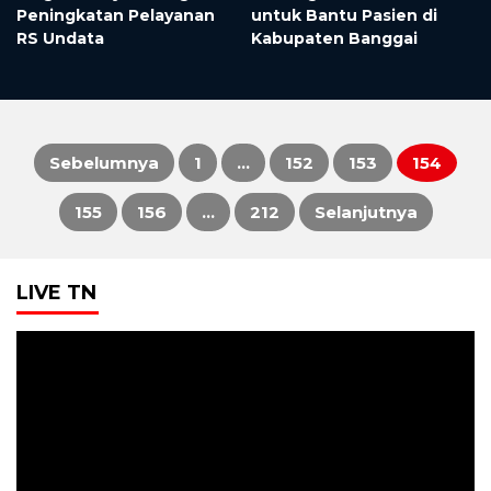
Peningkatan Pelayanan
untuk Bantu Pasien di
i
RS Undata
Kabupaten Banggai
Sebelumnya
1
…
152
153
154
Paginasi
155
156
…
212
Selanjutnya
pos
LIVE TN
Pemutar
Video