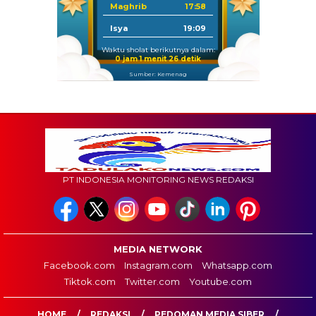
Maghrib
17:58
Isya
19:09
Waktu sholat berikutnya dalam:
0 jam 1 menit 25 detik
Sumber: Kemenag
PT INDONESIA MONITORING NEWS REDAKSI
MEDIA NETWORK
Facebook.com
Instagram.com
Whatsapp.com
Tiktok.com
Twitter.com
Youtube.com
HOME
REDAKSI
PEDOMAN MEDIA SIBER