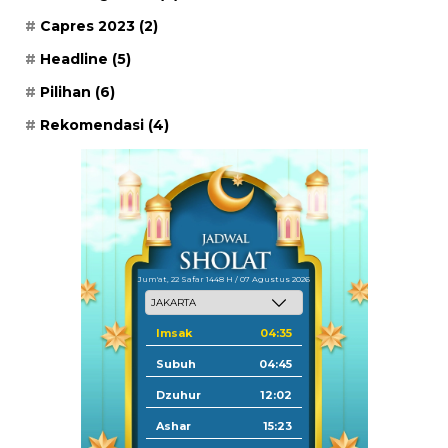
Capres 2023
(2)
Headline
(5)
Pilihan
(6)
Rekomendasi
(4)
Jum'at, 22 Safar 1448 H / 07 Agustus 2026
Imsak
04:35
Subuh
04:45
Dzuhur
12:02
Ashar
15:23