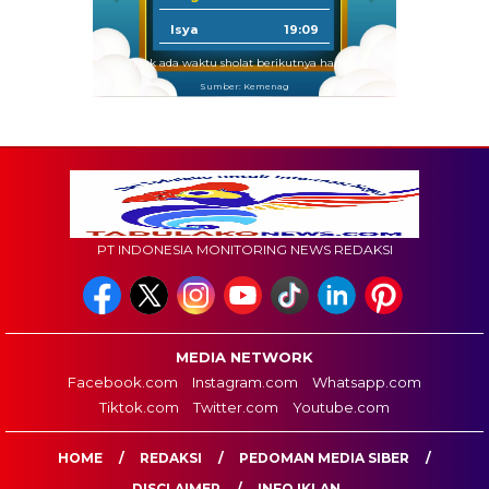
Isya
19:09
Tidak ada waktu sholat berikutnya hari ini.
Sumber: Kemenag
PT INDONESIA MONITORING NEWS REDAKSI
MEDIA NETWORK
Facebook.com
Instagram.com
Whatsapp.com
Tiktok.com
Twitter.com
Youtube.com
HOME
REDAKSI
PEDOMAN MEDIA SIBER
DISCLAIMER
INFO IKLAN