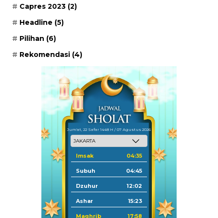
Capres 2023
(2)
Headline
(5)
Pilihan
(6)
Rekomendasi
(4)
Jum'at, 22 Safar 1448 H / 07 Agustus 2026
Imsak
04:35
Subuh
04:45
Dzuhur
12:02
Ashar
15:23
Maghrib
17:58