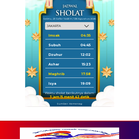
Sabtu, 23 Safar 1448 H / 08 Agustus 2026
Imsak
04:35
Subuh
04:45
Dzuhur
12:02
Ashar
15:23
Maghrib
17:58
Isya
19:09
Waktu sholat berikutnya dalam:
3 jam 15 menit 41 detik
Sumber: Kemenag