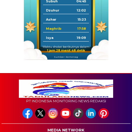
Subuh
04:45
Dzuhur
12:02
Ashar
15:23
Maghrib
17:58
Isya
19:09
Waktu sholat berikutnya dalam:
1 jam 28 menit 47 detik
Sumber: Kemenag
PT INDONESIA MONITORING NEWS REDAKSI
MEDIA NETWORK