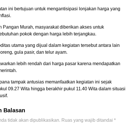
iatan ini bertujuan untuk mengantisipasi lonjakan harga yang
flasi.
n Pangan Murah, masyarakat diberikan akses untuk
butuhan pokok dengan harga lebih terjangkau.
tas utama yang dijual dalam kegiatan tersebut antara lain
oreng, gula pasir, dan telur ayam.
awarkan lebih rendah dari harga pasar karena mendapatkan
merintah.
ana tampak antusias memanfaatkan kegiatan ini sejak
kul 09.27 Wita hingga berakhir pukul 11.40 Wita dalam situasi
sif.
n Balasan
da tidak akan dipublikasikan.
Ruas yang wajib ditandai
*