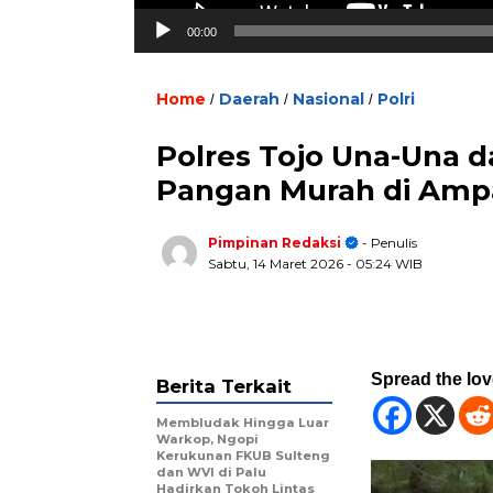
00:00
Home
Daerah
Nasional
Polri
/
/
/
Polres Tojo Una-Una 
Pangan Murah di Amp
Pimpinan Redaksi
- Penulis
Sabtu, 14 Maret 2026
- 05:24 WIB
Spread the lo
Berita Terkait
Membludak Hingga Luar
Warkop, Ngopi
Kerukunan FKUB Sulteng
dan WVI di Palu
Hadirkan Tokoh Lintas