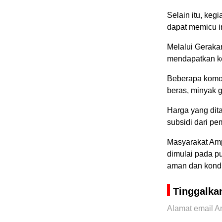
Selain itu, keg
dapat memicu in
Melalui Geraka
mendapatkan ke
Beberapa komodi
beras, minyak g
Harga yang dit
subsidi dari pe
Masyarakat Amp
dimulai pada pu
aman dan kondu
Tinggalka
Alamat email An