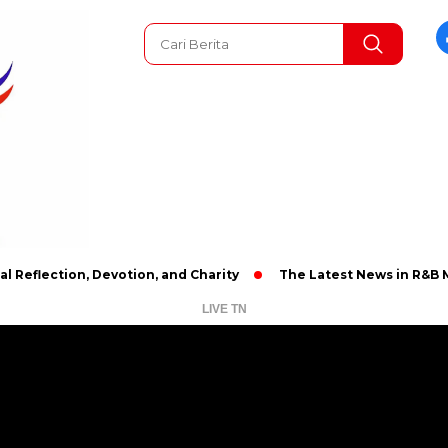
tion, Devotion, and Charity
The Latest News in R&B Music: A 
LIVE TN
Pemutar
Video