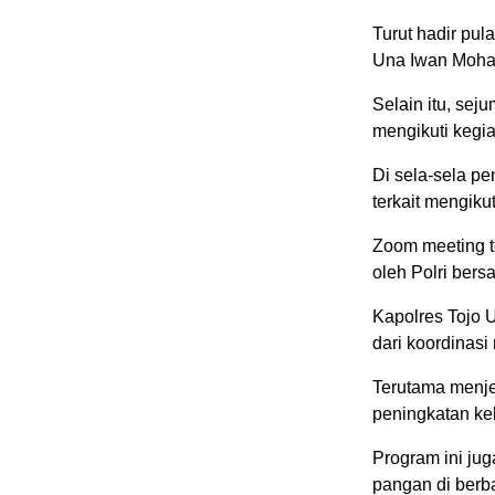
Turut hadir pu
Una Iwan Moham
Selain itu, se
mengikuti kegia
Di sela-sela p
terkait mengiku
Zoom meeting t
oleh Polri bers
Kapolres Tojo 
dari koordinasi
Terutama menje
peningkatan ke
Program ini ju
pangan di berb