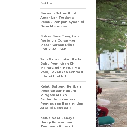
Sektor
Resmob Polres Buol
Amankan Terduga
Pelaku Penganiayaan di
Desa Mendaan
Polres Poso Tangkap
Residivis Curanmor,
Motor Korban Dijual
untuk Beli Sabu
Jadi Narasumber Bedah
Buku Pemikiran KH.
Ma’ruf Amin, Ketua MUI
Palu, Tekankan Fondasi
Intelektual NU
Kejati Sulteng Berikan
Penerangan Hukum
Mitigasi Risiko
Addendum Kontrak
Pengadaan Barang dan
Jasa di Donggala
Ketua Adat Poboya
Harap Perusahaan
Tambang Hormati