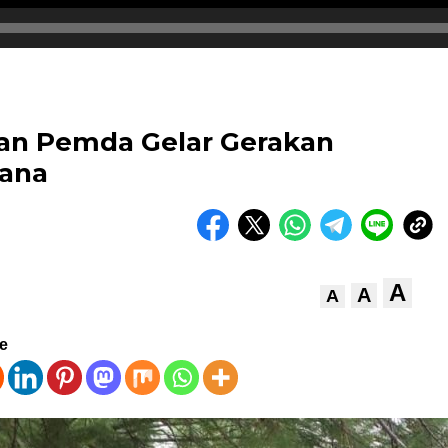
dan Pemda Gelar Gerakan
ana
A
A
A
ve