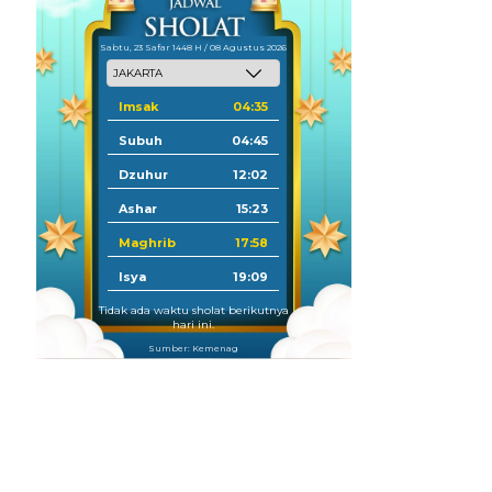
Sabtu, 23 Safar 1448 H / 08 Agustus 2026
Imsak
04:35
Subuh
04:45
Dzuhur
12:02
Ashar
15:23
Maghrib
17:58
Isya
19:09
Tidak ada waktu sholat berikutnya
hari ini.
Sumber: Kemenag