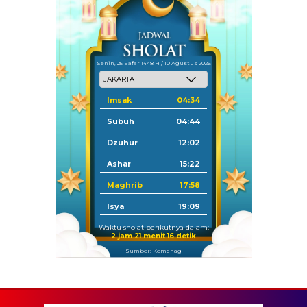
Senin, 25 Safar 1448 H / 10 Agustus 2026
Imsak
04:34
Subuh
04:44
Dzuhur
12:02
Ashar
15:22
Maghrib
17:58
Isya
19:09
Waktu sholat berikutnya dalam:
2 jam 21 menit 15 detik
Sumber: Kemenag